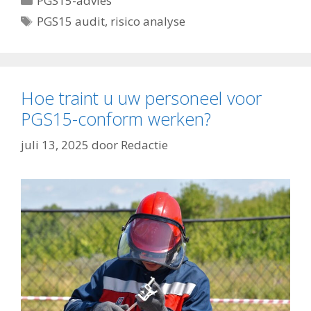
PGS15-advies
Tags
PGS15 audit
,
risico analyse
Hoe traint u uw personeel voor
PGS15-conform werken?
juli 13, 2025
door
Redactie