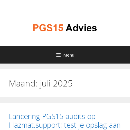
Ga
naar
de
inhoud
Menu
Maand:
juli 2025
Lancering PGS15 audits op
Hazmat.support; test je opslag aan