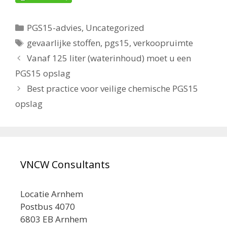
Categorieën
PGS15-advies
,
Uncategorized
Tags
gevaarlijke stoffen
,
pgs15
,
verkoopruimte
Vanaf 125 liter (waterinhoud) moet u een
PGS15 opslag
Best practice voor veilige chemische PGS15
opslag
VNCW Consultants
Locatie Arnhem
Postbus 4070
6803 EB Arnhem