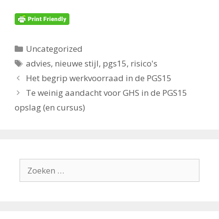
Categorieën
Uncategorized
Tags
advies
,
nieuwe stijl
,
pgs15
,
risico's
Het begrip werkvoorraad in de PGS15
Te weinig aandacht voor GHS in de PGS15
opslag (en cursus)
Zoek
naar: