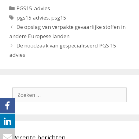
Categorieën
PGS15-advies
Tags
pgs15 advies
,
psg15
De opslag van verpakte gevaarlijke stoffen in
andere Europese landen
De noodzaak van gespecialiseerd PGS 15
advies
Zoek
naar:
Recente berichten